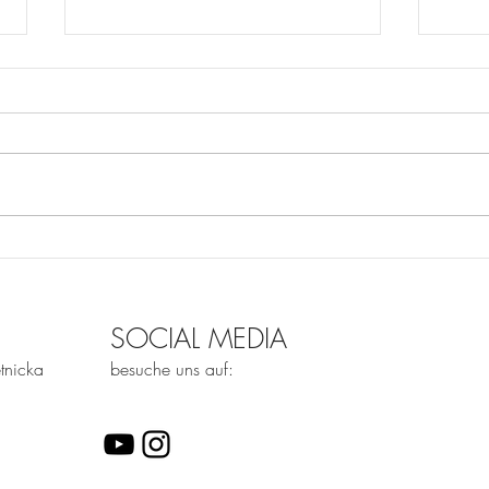
Die drei beliebtesten
Die 
Fehler bei der Liedauswahl
Erfo
für eure Zeremonie
eure
SOCIAL MEDIA
tnicka
besuche uns auf: