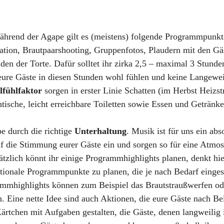
ährend der Agape gilt es (meistens) folgende Programmpunkt
ation, Brautpaarshooting, Gruppenfotos, Plaudern mit den Gä
den der Torte. Dafür solltet ihr zirka 2,5 – maximal 3 Stunde
h eure Gäste in diesen Stunden wohl fühlen und keine Langewe
fühlfaktor 
sorgen in erster Linie Schatten (im Herbst Heizstr
htische, leicht erreichbare Toiletten sowie Essen und Getränke
e durch die richtige 
Unterhaltung
. Musik ist für uns ein ab
uf die Stimmung eurer Gäste ein und sorgen so für eine Atmo
ätzlich könnt ihr einige Programmhighlights planen, denkt hie
ptionale Programmpunkte zu planen, die je nach Bedarf einges
mmhighlights können zum Beispiel das Brautstraußwerfen od
n. Eine nette Idee sind auch Aktionen, die eure Gäste nach B
ärtchen mit Aufgaben gestalten, die Gäste, denen langweilig i