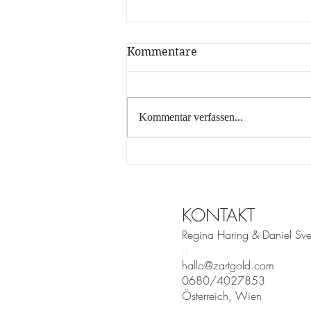
Kommentare
Kommentar verfassen...
Sektempfang in der
kühleren Jahreszeit
KONTAKT
Regina Haring & Daniel Sve
a
hallo@zartgold.com
0680/4027853
Österreich, Wien