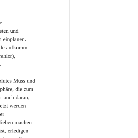
e 
sten und 
n einplanen. 
ile aufkommt. 
ahler), 
. 
solutes Muss und 
sphäre, die zum 
r auch daran, 
etzt werden 
er 
elieben machen 
st, erledigen 